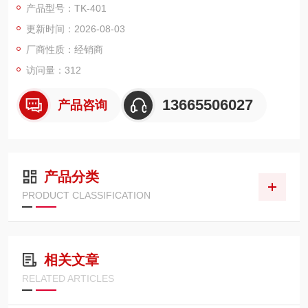
产品型号：TK-401
绿浆、白浆及碱溶液密度的检测；在化工领域还用于清洁剂、乙
更新时间：2026-08-03
二醇、碳酸、尿素及聚合物密度的检测；它还广泛用于制药行
业、奶制品行业、采矿业等等。
厂商性质：经销商
访问量：312
13665506027
产品咨询
产品分类
PRODUCT CLASSIFICATION
相关文章
RELATED ARTICLES