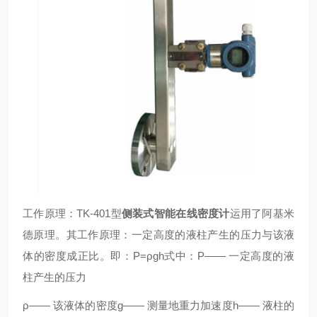
工作原理：
TK-401型
侧装式智能在线密度计
运用了阿基米
德原理。其工作原理：一定高度的液柱产生的压力与该液
体的密度成正比。即：
P=
ρ
gh
式中：
P
——
一定高度的液
柱产生的压力
ρ——
该液体的密度
g
——
测量地重力加速度
h
——
液柱的