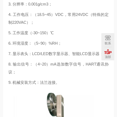
3.
分辨率：
0.001g/cm3
；
4.
工作电压：（
18.5~45
）
VDC
，常用
24VDC
（特殊的定
制
220VAC
）；
5.
工作温度（
-30~150
）℃
6.
环境湿度：（
5~90
）
%RH
；
联系
7.
显示表头：
LCD/LED
数字显示器、智能
LCD
显示器；
顶部
8.
输出信号：（
4~20
）
mA
选加数字信号，
HART
通讯协
议；
9.
机械安装方式：法兰连接。