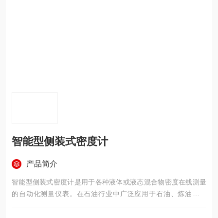
智能型侧装式密度计
产品简介
智能型侧装式密度计是用于各种液体或液态混合物密度在线测量
的自动化测量仪表。在石油行业中广泛应用于石油、炼油、调
油、油水界面的检测；在食品工业生产现场用于葡萄汁、番茄
汁、果糖浆、植物油及软饮料密度的检测；在造纸业用于黑浆、