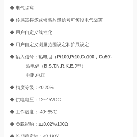
◆ 电气隔离
◆ 传感器损坏或短路故障信号可预设电气隔离
◆ 用户自定义线性化
◆ 用户自定义测量范围设定和扩展设定
◆ 输入信号：热电阻（
Pt100,Pt10,Cu100，Cu50
）
热电偶（
B,S,T,N,R,K,E,J
型）
电阻,电压
◆ 精度等级：≤0.25%
◆ 供电电压：12~45VDC
◆ 工作温度：-40~85℃
◆ 负载影响：≤±0.02%/100Ω
◆ 长期稳定性：≤0.1K/Y