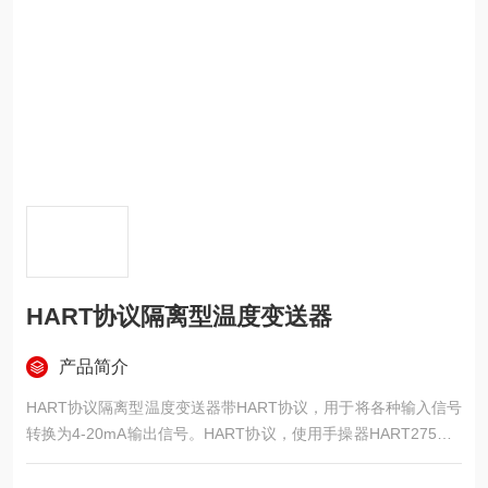
HART协议隔离型温度变送器
产品简介
HART协议隔离型温度变送器带HART协议，用于将各种输入信号
转换为4-20mA输出信号。HART协议，使用手操器HART275或P
C进行组态。