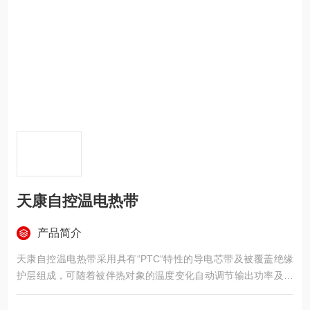
天康自控温电热带
产品简介
天康自控温电热带采用具有“PTC“特性的导电芯带及被覆盖绝缘
护层组成，可随着被伴热对象的温度变化自动调节输出功率及拌
热的温度;还可任意截短或在一定范围内接长使用，具有良好的绝
缘性能、抗老化性能、低压运行、安全可靠、柔软性好、便于安