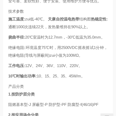
全可靠、柔软性好、便于安装、使用维护方便等优点。
技术参数
施工温度:
zui低-40℃。
天康自控温电热带
结构图
热稳定性:
通断1000次连续22天，发热量维持在90%以上。
挠曲半径:
20℃室温时为12.7mm，-30℃低温为35.0mm。
绝缘电阻
:
环境温度75℃时，用2500VDC摇表摇试1分钟，
绝缘电阻(导线与屏蔽间)zui小值为100MΩ。
工作电压:
12V、24V、36V、110V、220V。
10℃时输出功率:
10、15、25、35、45W/m。
产品分类
1.按防护层分类
阻燃基本型-J 屏蔽型-P 防护型-PF 防腐型-f(46/16)PF
2.按应用场合分类