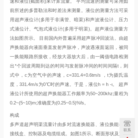
速和液位(截面积)来计算流量。 平均流速的测量可采用如
前所述的多普勒法和时差法来测量。液位的测量方法可采
用超声液位计(多用于非满管、暗渠)和声波液位计、压力
式液位计、气泡式液位计(多用于明渠)。超声液位测量方
法如图所示。 目前国内外普遍采用超声脉冲回波法。由超
声换能器向液面垂直发射声脉冲，声波遇液面返回，被同
一换能顺路所接收，经放大器放大后，由一阈值电路检测
出*个回波周期到达的时间与发射脉冲间的时间间隔t，则
式中，c为空气中的声速，c=331.4+0.6tm/s ，t为摄氏温
度，331.4m/s为0℃时的声速。于是，液位h = h -ι。 超声
液位计所使用的超声换能器工作频率为50~200khz;量程为
0.2~(5~10)m;准确度为(0.25~0.5)%fs。
构成
多声道超声明渠流量计由多对流速换能器、液位换能器、
联系
接线盒、控制器及电缆组成。如图1所示。断面形状及声道