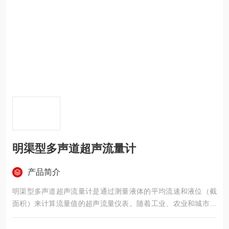
明渠型多声道超声流量计
产品简介
明渠型多声道超声流量计是通过测量液体的平均流速和液位（截
面积）来计算流量值的超声流量仪表。随着工业、农业和城市的
快速发展和水资源被污染，能够直接使用的水缺口越来越大。渠
道式流量计量方式广为采用和被重视。