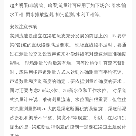
超声明渠(非满管、暗渠)流量计可应用于如下场合: 引水/输
水工程; 雨水排放监测; 排污监测; 水利工程等。
安装注意事项
实测流速是建立在渠道流态充分发展的前提上的，即要求
渠(管)道的直线段要满足要求。 现场直线段不足时，要通
过在测量段交叉设置声道来补偿斜线流对流速测量准确度
影响。 现场测量段前后若有堰、闸等设施使垂直流态紊乱
时，应采用多声道测量方式来达到准确测量面平均流速。
声道数量和声道高度的确定，要依据测量准确度的要求，
同时还要考虑zui低水位、zui高水位和工作水位。 对渠道
式流量计来说，准确测量流速、水位固然很重要，但往往
对流量测量影响zui大的是渠道断面积的误差(如，渠底部泥
沙淤积和渠壁不平整、渠宽不*等误差)。所以，在此特别
提出的是--渠道断面积误差的控制一定要在渠道土建设计
开始。