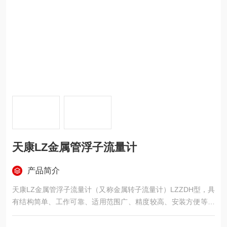
天康LZ金属管浮子流量计
产品简介
天康LZ金属管浮子流量计（又称金属转子流量计）LZZDH型，具
有结构简单、工作可靠、适用范围广、精度较高、安装方便等特
点。该系列流量计与玻璃转子流量计比较，具有耐高压、高温、
安全感强、读数简明等特点。并可适用于不透明介质