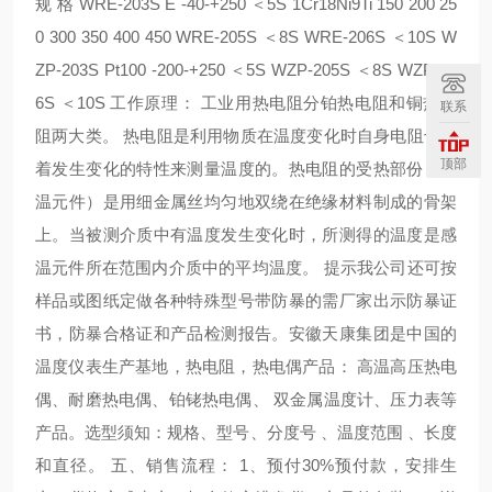
规 格 WRE-203S E -40-+250 ＜5S 1Cr18Ni9Ti 150 200 25
0 300 350 400 450 WRE-205S ＜8S WRE-206S ＜10S W
ZP-203S Pt100 -200-+250 ＜5S WZP-205S ＜8S WZP-20
6S ＜10S 工作原理： 工业用热电阻分铂热电阻和铜热电
联系
阻两大类。 热电阻是利用物质在温度变化时自身电阻也随
顶部
着发生变化的特性来测量温度的。热电阻的受热部份（感
温元件）是用细金属丝均匀地双绕在绝缘材料制成的骨架
上。当被测介质中有温度发生变化时，所测得的温度是感
温元件所在范围内介质中的平均温度。 提示我公司还可按
样品或图纸定做各种特殊型号带防暴的需厂家出示防暴证
书，防暴合格证和产品检测报告。安徽天康集团是中国的
温度仪表生产基地，热电阻，热电偶产品： 高温高压热电
偶、耐磨热电偶、铂铑热电偶、 双金属温度计、压力表等
产品。选型须知：规格、型号、分度号 、温度范围 、长度
和直径。 五、销售流程： 1、预付30%预付款，安排生