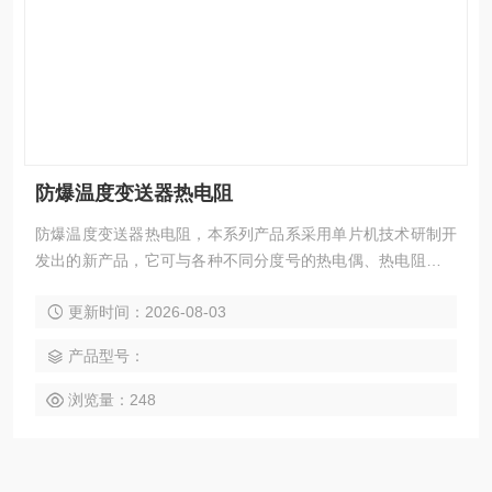
防爆温度变送器热电阻
防爆温度变送器热电阻，本系列产品系采用单片机技术研制开
发出的新产品，它可与各种不同分度号的热电偶、热电阻等温
度传感器配套，可与其它DDZ-III型、DDZ-II型电动单元组合仪
更新时间：2026-08-03
表组成控制系统。现已广泛应用于工业各领域生产过程温度信
号的转换。
产品型号：
浏览量：248