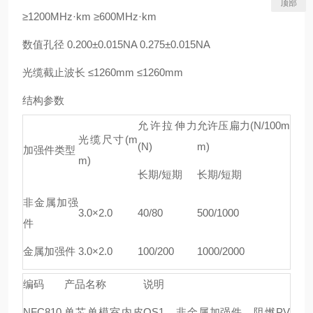
顶部
≥1200MHz·km ≥600MHz·km
数值孔径 0.200±0.015NA 0.275±0.015NA
光缆截止波长 ≤1260mm ≤1260mm
结构参数
允许拉伸力
允许压扁力(N/100m
光缆尺寸(m
(N)
m)
加强件类型
m)
长期/短期
长期/短期
非金属加强
3.0×2.0
40/80
500/1000
件
金属加强件
3.0×2.0
100/200
1000/2000
编码
产品名称
说明
NFC810
单芯单模室内皮
OS1，非金属加强件，阻燃PV