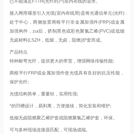
已不能满足FTTH(光纤到户)室内布线的需求。
接入网用碟形引入光缆(室内布线用)是将光通信单元(光纤)
处于中心，两侧放置两根平行非金属加强件(FRP)或金属
加强构件，zui后，挤制黑色或彩色聚氯乙烯(PVC)或低烟
无卤材料(LSZH，低烟，无卤，阻燃)护套而成。
产品特点
特种耐弯光纤，提供更大的带宽，增强网络传输性能;
两根平行FRP或金属加强件使光缆具有良好的抗压性能，
保护光纤;
光缆结构简单，重量轻，实用性强;
*的凹槽设计，易剥离，方便接续，简化安装和维护;
低烟无卤阻燃聚乙烯护套或阻燃聚氯乙烯护套，环保。
可与多种现场连接器匹配，可现场成端。