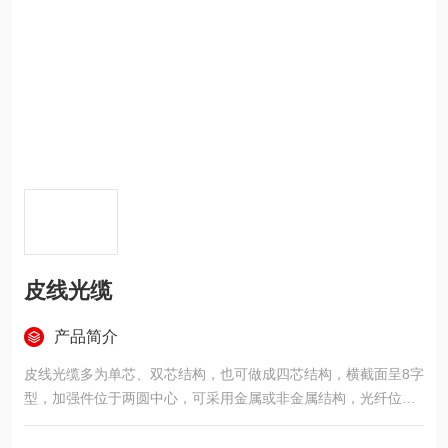
皮线光缆
产品简介
皮线光缆多为单芯、双芯结构，也可做成四芯结构，横截面呈8字
型，加强件位于两圆中心，可采用金属或非金属结构，光纤位于8
字型的几何中心。光缆内光纤采用G.657小弯曲半径光纤，可以
以20mm的弯曲半径敷设，适合在楼内以管道方式或布明线方式