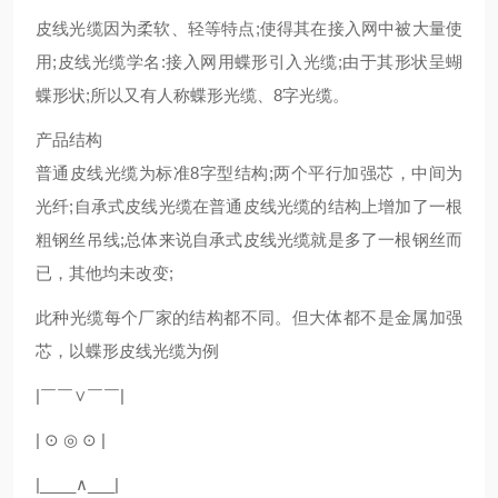
皮线光缆因为柔软、轻等特点;使得其在接入网中被大量使
用;皮线光缆学名:接入网用蝶形引入光缆;由于其形状呈蝴
蝶形状;所以又有人称蝶形光缆、8字光缆。
产品结构
普通皮线光缆为标准8字型结构;两个平行加强芯，中间为
光纤;自承式皮线光缆在普通皮线光缆的结构上增加了一根
粗钢丝吊线;总体来说自承式皮线光缆就是多了一根钢丝而
已，其他均未改变;
此种光缆每个厂家的结构都不同。但大体都不是金属加强
芯，以蝶形皮线光缆为例
|￣￣∨￣￣|
| ⊙ ◎ ⊙ |
|____∧___|