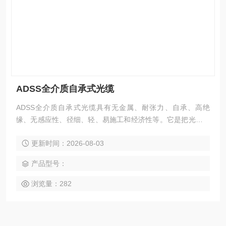
ADSS全介质自承式光缆
ADSS全介质自承式光缆具有无金属、耐张力、自承、高绝
缘、无感应性、径细、轻、易施工和经济性等。它是把光纤束
绕在中心加强件上，经过绝缘、防水、加固、护套等保护措施
更新时间：2026-08-03
制成的一种组合光缆。
产品型号：
浏览量：282