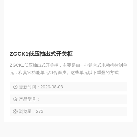
ZGCK1低压抽出式开关柜
ZGCK1低压抽出式开关柜，主要是由一些组合式电动机控制单
元，和其它功能单元组合而戍。这些单元以下重叠的方式安装
往封闭的金属柜体内。用设置在柜体上方的水平母线，将每个
更新时间：2026-08-03
柜体联结在一起，同一柜体的功能单元则并联在垂直母线上。
柜体共分水平母线区、垂直母线区、电缆区和设备安装区等四
产品型号：
个互相隔离的区域，功能单元分别安装在各自的小室内，当任
何一个功能单元发生事故时，均不影响其它单元，防止事故扩
浏览量：273
大。