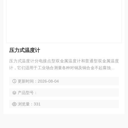
压力式温度计
压力式温度计分电接点型双金属温度计和普通型双金属温度
计，它们适用于工业场合测量各种对铜及铜合金不起腐蚀作用
的液体，气体，和蒸汽等介质的温度，并且能在工作温度达到
更新时间：2026-08-04
或者超过给定值时发出信号，该温度计也可以用来作温度调节
系统内的电路接触开关。
产品型号：
浏览量：331