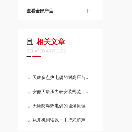
查看全部产品
相关文章
RELATED ARTICLES
天康多点热电偶的耐高压与耐腐蚀设计
安徽天康压力表安装规范：取压点选取、引压管配置及蒸汽测量冷凝圈的设置
天康防爆热电偶的隔爆原理与技术标准深度解析
从开机到读数：手持式超声波流量计的快速上手操作步骤详解