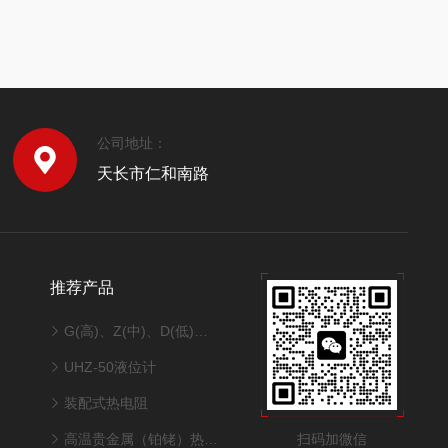
公司地址：
天长市仁和南路
推荐产品
G(高)、Z(中)、D(低)智能液体涡轮流量计
UHZ-50液位计
装配式热电阻
扫码加微信
高温贵金属（铂铑）热电偶