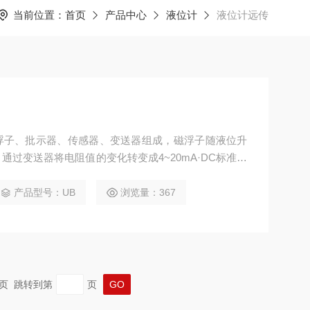
当前位置：
首页
产品中心
液位计
液位计远传
浮子、批示器、传感器、变送器组成，磁浮子随液位升
过变送器将电阻值的变化转变成4~20mA·DC标准电
显示、控制或PID调节，其优点是:测量精度高，结构
蚀性液体的测量及在高温、高压的环境中工作。
产品型号：UB
浏览量：367
 末页 跳转到第
页