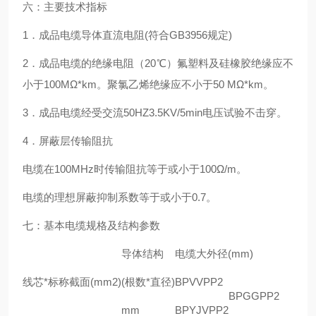
六：主要技术指标
1．成品电缆导体直流电阻(符合GB3956规定)
2．成品电缆的绝缘电阻（20℃）氟塑料及硅橡胶绝缘应不
小于100MΩ*km。聚氯乙烯绝缘应不小于50 MΩ*km。
3．成品电缆经受交流50HZ3.5KV/5min电压试验不击穿。
4．屏蔽层传输阻抗
电缆在100MHz时传输阻抗等于或小于100Ω/m。
电缆的理想屏蔽抑制系数等于或小于0.7。
七：基本电缆规格及结构参数
导体结构
电缆大外径(mm)
线芯*标称截面(mm2)
(根数*直径)
BPVVPP2
BPGGPP2
mm
BPYJVPP2