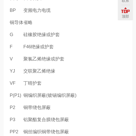
联系
BP
变频电力电缆
顶部
铜导体
省略
G
硅橡胶绝缘或护套
F
F46绝缘或护套
V
聚氯乙烯绝缘或护套
YJ
交联聚乙烯绝缘
VF
丁晴护套
P(P1)
铜编织屏蔽(镀锡编织屏蔽)
P2
铜带绕包屏蔽
P3
铝聚酯复合膜绕包屏蔽
PP2
铜丝编织铜带绕包屏蔽