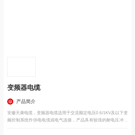
变频器电缆
产品简介
安徽天康电缆，变频器电缆适用于交流额定电压0.6/1KV及以下变
频控制系统作供电电缆或电气连接，产品具有较强的耐电压冲击
性，能经受变频时的脉冲电压，电缆具有良好的屏蔽性，并有效
消除电磁干扰，降低变频电机噪音，保证系统稳定运行。广泛用