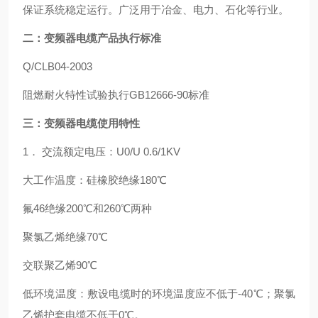
保证系统稳定运行。广泛用于冶金、电力、石化等行业。
二：
变频器电缆
产品执行标准
Q/CLB04-2003
阻燃耐火特性试验执行GB12666-90标准
三：
变频器电缆
使用特性
1． 交流额定电压：U0/U 0.6/1KV
大工作温度：硅橡胶绝缘180℃
氟46绝缘200℃和260℃两种
聚氯乙烯绝缘70℃
交联聚乙烯90℃
低环境温度：敷设电缆时的环境温度应不低于-40℃；聚氯
乙烯护套电缆不低于0℃。