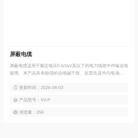
屏蔽电缆
屏蔽电缆适用于额定电压0.6/1kV及以下的电力线路中作输送电
能用。本产品具有较强的抗电磁干扰、抗雷击及均匀电场，改
善供电品质的特性，特别适用具有精密电子装置的场所，如计
更新时间：2026-08-03
算机中心、航空航天监控中心、智能大厦等。
产品型号：VV-P
浏览量：256