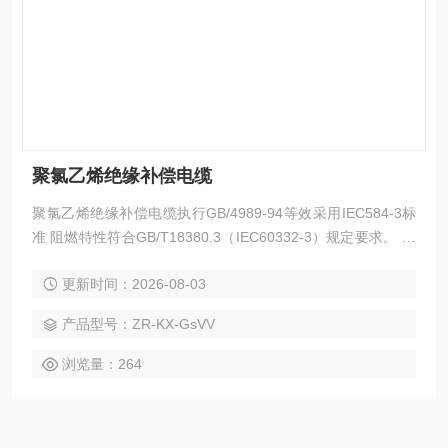
聚氯乙烯绝缘补偿电缆
聚氯乙烯绝缘补偿电缆执行GB/4989-94等效采用IEC584-3标
准 阻燃特性符合GB/T18380.3（IEC60332-3）规定要求。 热
点偶用补偿导线的作用是用来延伸热电偶的泠端、与测温仪连
更新时间：2026-08-03
接构成测温系统。产品采用聚氯乙烯绝缘和护套，具有优良的
防潮、耐磨、阻燃性能。
产品型号：ZR-KX-GsVV
浏览量：264