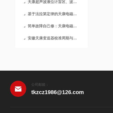
天康超声波液位计盲区、波束角、发射功率怎么选才不误测
基于法拉第定律的天康电磁流量计测量原理与常见故障检修维护指南
简单故障自己修：天康电磁流量计常见小问题的用户自行处理方法
安徽天康变送器校准周期与维护保养规范
公司邮箱：
tkzcz1986@126.com