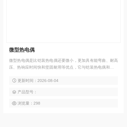
微型热电偶
微型热电偶是比铠装热电偶还要微小，更加具有能弯曲、耐高
压、热响应时间快和坚固耐用等优点，它与铠装热电偶和装配
热电偶一样，作为测量温度的传感器，通常和显示仪表、记录
更新时间：2026-08-04
仪和电子调节器配套使用，同时也可以作为装配式热电偶的感
温元件。
产品型号：
浏览量：298